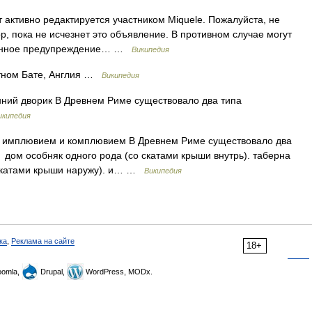
 активно редактируется участником Miquele. Пожалуйста, не
ор, пока не исчезнет это объявление. В противном случае могут
 Данное предупреждение… …
Википедия
тном Бате, Англия …
Википедия
ний дворик В Древнем Риме существовало два типа
икипедия
 имплювием и комплювием В Древнем Риме существовало два
) дом особняк одного рода (со скатами крыши внутрь). таберна
о скатами крыши наружу). и… …
Википедия
ка
,
Реклама на сайте
18+
omla,
Drupal,
WordPress, MODx.