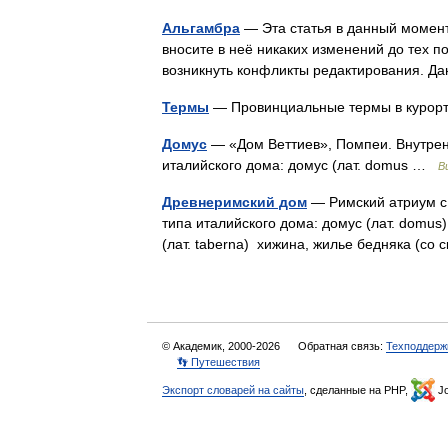
Альгамбра
— Эта статья в данный момент
вносите в неё никаких изменений до тех п
возникнуть конфликты редактирования.
Термы
— Провинциальные термы в курор
Домус
— «Дом Веттиев», Помпеи. Внутрен
италийского дома: домус (лат. domus …
В
Древнеримский дом
— Римский атриум с
типа италийского дома: домус (лат. domus
(лат. taberna) хижина, жилье бедняка (с
© Академик, 2000-2026
Обратная связь:
Техподдерж
👣 Путешествия
Экспорт словарей на сайты
, сделанные на PHP,
Jo