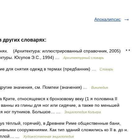
Апокалипсис
в других словарях:
ях. (Архитектура: иллюстрированный справочник, 2005) * *
ктуры. Юсупов Э.С., 1994) …
Архитектурный словарь
е для снятия одежд в термах (предбанник) …
Словарь
другие значения, см. Помпеи (значения) …
Википедия
 Крите, относящемся к бронзовому веку (1 я половина II
 ванны из глины для ног или сидячие, а также по меньшей
ия ног путников. Большое… …
Энциклопедия Кольера
s тёплый, горячий), в Древнем Риме общественные бани,
ными сооружениями. Как тип зданий сложились ко II в. до н.
 тёплой… …
Художественная энциклопедия