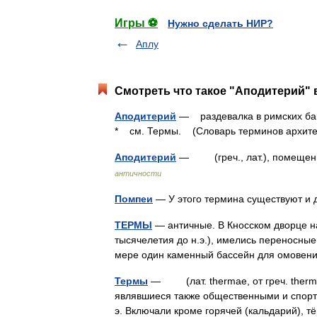
Игры ⚽
Нужно сделать НИР?
Аплу
Смотреть что такое "Аподитерий" 
Аподитерий
— раздевалка в римских бан
* см. Термы. (Словарь терминов архите
Аподитерий
— (греч., лат.), помещени
античности
Помпеи
— У этого термина существуют и 
ТЕРМЫ
— античные. В Кносском дворце на
тысячелетия до н.э.), имелись переносные
мере один каменный бассейн для омовен
Термы
— (лат. thermae, от греч. thermу
являвшиеся также общественными и спортив
э. Включали кроме горячей (кальдарий),