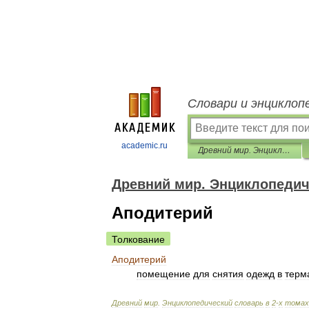
Словари и энциклоп
academic.ru
Древний мир. Энциклопедический словарь
Древний мир. Энциклопедич
Аподитерий
Толкование
Аподитерий
помещение
для
снятия
одежд
в
терм
Древний
мир
.
Энциклопедический
словарь
в
2
-
х
томах