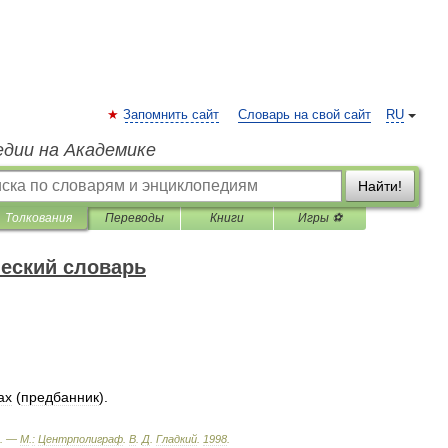
Запомнить сайт
Словарь на свой сайт
RU
едии на Академике
Найти!
Толкования
Переводы
Книги
Игры ⚽
еский словарь
ах
(
предбанник
).
. —
М
.
:
Центрполиграф
.
В
.
Д
.
Гладкий
.
1998
.